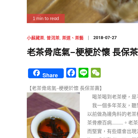
1 min to read
Posted
2018-07-27
小蘇藏茶
普洱茶
茶道、茶藝
on
老茶骨底氣–梗梗於懷 長保
F
Li
W
Share
a
n
e
【老茶骨底氣–梗梗於懷 長保茶壽】
c
e
C
喝茶喝到老茶梗，是不
e
h
我一個多年茶友，聽到
b
at
以前做為邊角料的老茶
o
茶骨療百病……….。
o
而堅實，有些還會出現