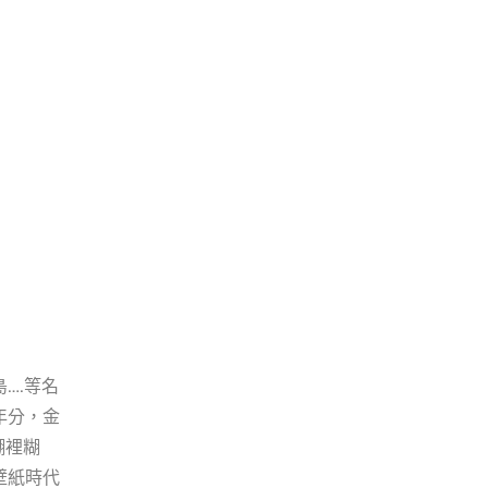
….等名
年分，金
糊裡糊
壁紙時代