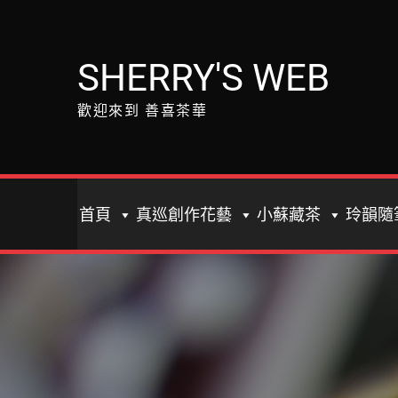
Skip
to
content
SHERRY'S WEB
歡迎來到 善喜茶華
首頁
真巡創作花藝
小蘇藏茶
玲韻隨