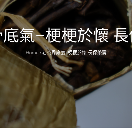
底氣–梗梗於懷 
Home
老茶骨底氣–梗梗於懷 長保茶壽