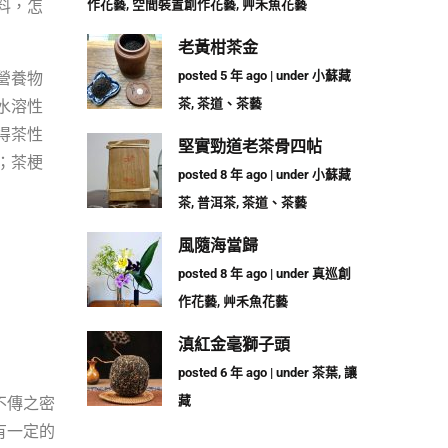
料，怎
作花藝
,
空間裝置創作花藝
,
艸禾魚花藝
老黃柑茶金
營養物
posted 5 年 ago
|
under
小蘇藏
水溶性
茶
,
茶道、茶藝
得茶性
堅實勁道老茶骨四帖
；茶梗
posted 8 年 ago
|
under
小蘇藏
茶
,
普洱茶
,
茶道、茶藝
風隨海當歸
posted 8 年 ago
|
under
真巡創
作花藝
,
艸禾魚花藝
滇紅金毫獅子頭
posted 6 年 ago
|
under
茶葉
,
讓
不傳之密
藏
有一定的