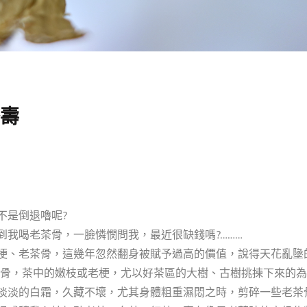
茶壽
是倒退嚕呢?
我喝老茶骨，一臉憐憫問我，最近很缺錢嗎?………
梗、老茶骨，這幾年忽然翻身被賦予過高的價值，說得天花亂墬
老茶骨，茶中的嫩枝或老梗，尤以好茶區的大樹、古樹挑揀下來的
淡淡的白霜，久藏不壞，尤其身體粗重濕悶之時，剪碎一些老茶