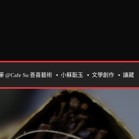
筆
@Cafe Su
善喜藝術
小蘇翫玉
文學創作
讓藏