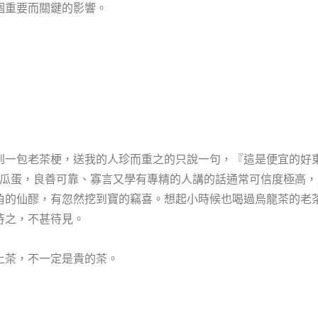
個重要而關鍵的影響。
到一包老茶梗，送我的人珍而重之的只說一句，『這是便宜的好
的傻瓜蛋，良善可靠、寡言又學有專精的人講的話通常可信度極高
角的仙醪，有忽然挖到寶的竊喜。想起小時候也喝過烏龍茶的老
待之，不甚待見。
上茶，不一定是貴的茶。