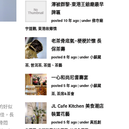
澤被群黎-東港王爺廟最早
牌匾
posted 10 年 ago
|
under
佛寺廟
宇道觀
,
東港故鄉情
老茶骨底氣–梗梗於懷 長
保茶壽
posted 8 年 ago
|
under
小蘇藏
茶
,
普洱茶
,
茶道、茶藝
一心和尚尼耆壽宴
posted 5 年 ago
|
under
小蘇藏
茶
,
茶席&茶會
JL Cafe Kitchen 美食潮店
的好似
裝置花藝
為佳，長
骨悶
posted 5 年 ago
|
under
真巡創