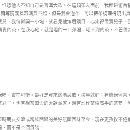
，惟恐他人不知自己是普洱大款。在這類茶友面前，我都是俯首
!爾等阮囊羞澀消費不起，但是我會泡茶，可以把茶調理得現出
眼兒，我每掰開一小塊，就看見他擰眉鎖目，心疼得像賣兒子，
。再貴的茶，在我心底，就是喝的一口茶湯。喝不到的茶，不管價
喝，實在可惜。最好是買來邊喝邊放，適量就好；有機緣習茶
茶君子，也有視茶如命的大款藏家，還有炒作茶價高手的茶商，
茶時朋友交流或親族團聚的美好氛圍回味至今，現在更孜孜不倦
喝，而不是茶價貴賤。