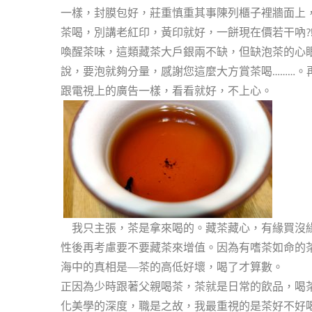
一樣，封膜包好，莊重慎重其事陳列櫃子裡牆面上
茶喝，別講老紅印，黃印就好，一餅現在價若干吶?
喚醒茶味，這類藏茶大戶銀兩不缺，但缺泡茶的心
說，要泡就夠分量，感謝您這麼大方賞茶喝………
跟電視上的廣告一樣，看看就好，不上心。
我只主張，茶是拿來喝的。藏茶藏心，有緣買沒緣
性後再考慮要不要藏茶來增值。因為有嗜茶如命的
海中的真相是—茶的高低好壞，喝了才算數。
正因為少時跟著父親喝茶，茶就是日常的飲品，喝
化美學的深度，職是之故，我最重視的是茶好不好