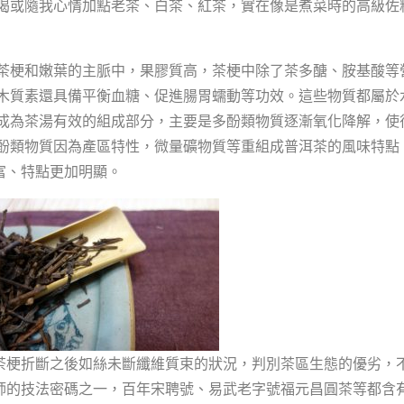
喝或隨我心情加點老茶、白茶、紅茶，實在像是煮菜時的高級佐
梗和嫩葉的主脈中，果膠質高，茶梗中除了茶多醣、胺基酸等
木質素還具備平衡血糖、促進腸胃蠕動等功效。這些物質都屬於
成為茶湯有效的組成部分，主要是多酚類物質逐漸氧化降解，使
酚類物質因為產區特性，微量礦物質等重組成普洱茶的風味特點
富、特點更加明顯。
梗折斷之後如絲未斷纖維質束的狀況，判別茶區生態的優劣，
師的技法密碼之一，百年宋聘號、易武老字號福元昌圓茶等都含