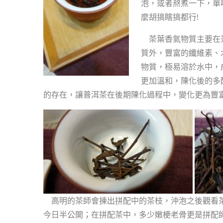
k
泡，或者熬煮一下，單
麼胡搞瞎搞都行!
茶葉香氣物質主要在茶
質外，豐富的纖維素、
物質，極易溶於水中，
更加溫和，陳化後的多
的存在，讓普洱茶在後期陳化過程中，變化更為豐
高明的茶師會揀出拼配中的茶枝，沖泡之後觀看茶
今日半公開；在拼配茶中，多少嫩梗老骨更是拼配