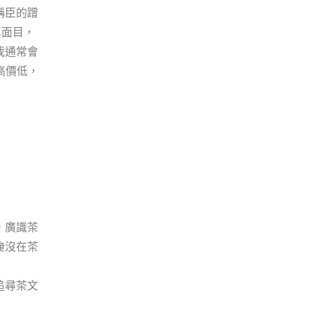
稱臣的蹭
真面目，
我通常會
高價低，
，廣識茶
淹沒在茶
追尋茶文