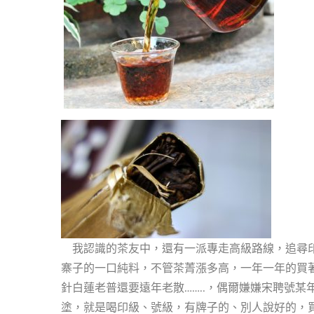
我認識的茶友中，還有一派專走高級路線，追尋印
寨子的一口純料，不管茶菁漲多高，一年一年的買
針白蓮老普還要遠年老散……..，偶爾嫌嫌宋聘號
塗，就是喝印級、號級，有牌子的、別人說好的，