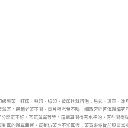
級餅茶，紅印、藍印、綠印、黃印珍藏惜泡；易武、班章、冰島
著藏茶。邊銷老茶不喝、黃片粗老葉不喝，細嫩宮廷普洱還講究
某年分節氣不好，茶氣薄弱等等。這還算喝得有水準的，有些喝得
買到真的還算幸運，買到仿茶也不知真假；茶買來像從前股票當