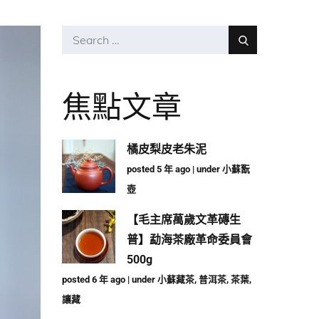
Search
Search
for:
焦點文章
橘皮梨皮老朱泥
posted 5 年 ago
|
under
小蘇翫
壺
【毛主席萬歲文革磚生
普】勐海茶廠革命委員會
500g
posted 6 年 ago
|
under
小蘇藏茶
,
普洱茶
,
茶葉
,
讓藏