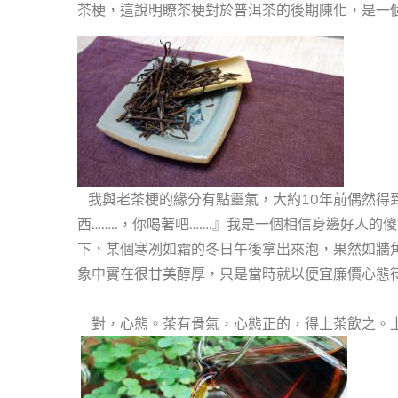
茶梗，這說明瞭茶梗對於普洱茶的後期陳化，是一
我與老茶梗的緣分有點靈氣，大約10年前偶然得
西……..，你喝著吧…….』我是一個相信身邊好人
下，某個寒冽如霜的冬日午後拿出來泡，果然如牆
象中實在很甘美醇厚，只是當時就以便宜廉價心態
對，心態。茶有骨氣，心態正的，得上茶飲之。