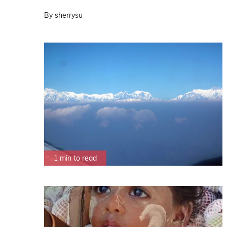
By
sherrysu
1 min to read