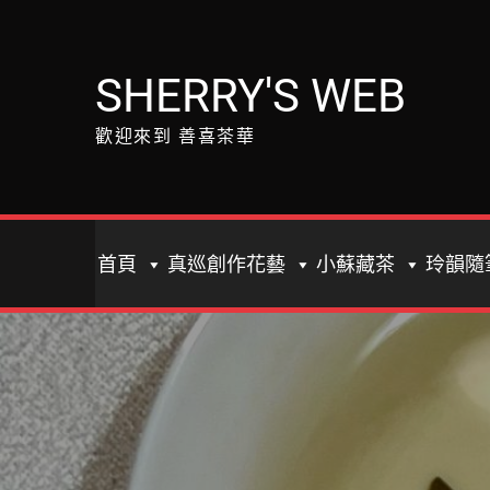
Skip
to
content
SHERRY'S WEB
歡迎來到 善喜茶華
首頁
真巡創作花藝
小蘇藏茶
玲韻隨