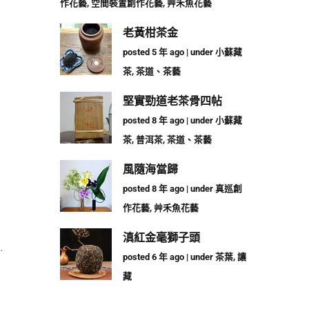
作花藝
,
空間裝置創作花藝
,
艸禾魚花藝
老黃柑茶金
posted 5 年 ago
|
under
小蘇藏
茶
,
茶道、茶藝
堅實勁道老茶骨四帖
posted 8 年 ago
|
under
小蘇藏
茶
,
普洱茶
,
茶道、茶藝
風隨海當歸
posted 8 年 ago
|
under
真巡創
作花藝
,
艸禾魚花藝
滇紅金毫獅子頭
…
posted 6 年 ago
|
under
茶葉
,
讓
藏