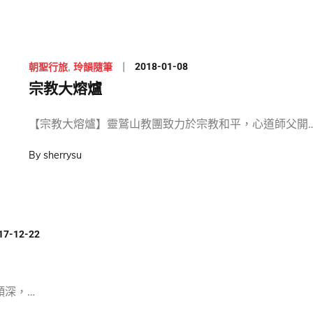
Posted
2018-01-08
朝聖行旅
玲韻隨筆
on
宗教大熔爐
【宗教大熔爐】靈鷲山教團致力於宗教和平，心道師父開
By
sherrysu
sted
17-12-22
頗深，…