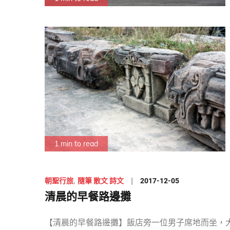
1 min to read
Posted
2017-12-05
朝聖行旅
隨筆 散文 詩文
on
清晨的早餐路邊攤
【清晨的早餐路邊攤】飯店旁一位男子席地而坐，