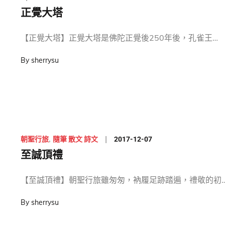
on
正覺大塔
【正覺大塔】正覺大塔是佛陀正覺後250年後，孔雀王…
By
sherrysu
Posted
2017-12-07
朝聖行旅
隨筆 散文 詩文
on
至誠頂禮
【至誠頂禮】朝聖行旅雖匆匆，衲履足跡踏遍，禮敬的初
By
sherrysu