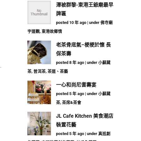
澤被群黎-東港王爺廟最早
牌匾
posted 10 年 ago
|
under
佛寺廟
宇道觀
,
東港故鄉情
老茶骨底氣–梗梗於懷 長
保茶壽
posted 8 年 ago
|
under
小蘇藏
…
茶
,
普洱茶
,
茶道、茶藝
一心和尚尼耆壽宴
posted 5 年 ago
|
under
小蘇藏
茶
,
茶席&茶會
JL Cafe Kitchen 美食潮店
裝置花藝
posted 5 年 ago
|
under
真巡創