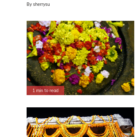
By
sherrysu
1 min to read