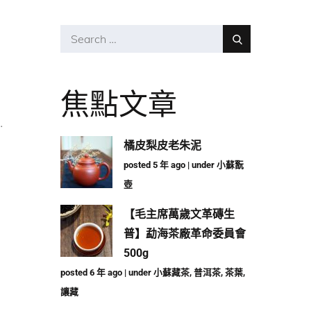
Search
Search
for:
焦點文章
…
橘皮梨皮老朱泥
posted 5 年 ago
|
under
小蘇翫
壺
【毛主席萬歲文革磚生
普】勐海茶廠革命委員會
500g
posted 6 年 ago
|
under
小蘇藏茶
,
普洱茶
,
茶葉
,
讓藏