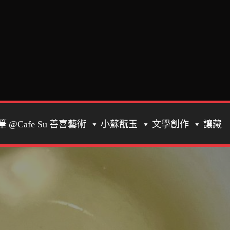
筆
@Cafe Su
善喜藝術
小蘇翫玉
文學創作
讓藏