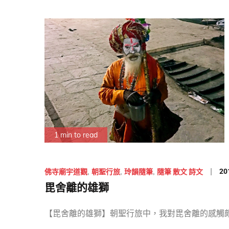
1 min to read
Po
20
佛寺廟宇道觀
朝聖行旅
玲韻隨筆
隨筆 散文 詩文
on
毘舍離的雄獅
【毘舍離的雄獅】朝聖行旅中，我對毘舍離的感觸