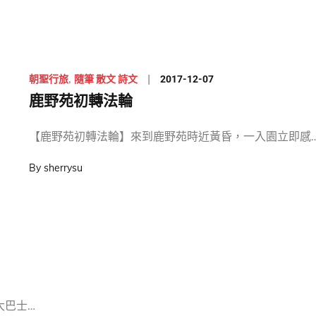
Posted
2017-12-07
朝聖行旅
隨筆 散文 詩文
on
鹿野苑初轉法輪
【鹿野苑初轉法輪】來到鹿野苑時近黃昏，一入園立即感
By
sherrysu
大巴士…